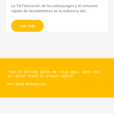
La TikTokización de los videojuegos y el consumo
rápido de lanzamientos en la industria del…
Leer Más
"Fue el destino quien me trajo aquí, pero soy
yo, quien trazó mi propio camino"
Red Dead Redemption